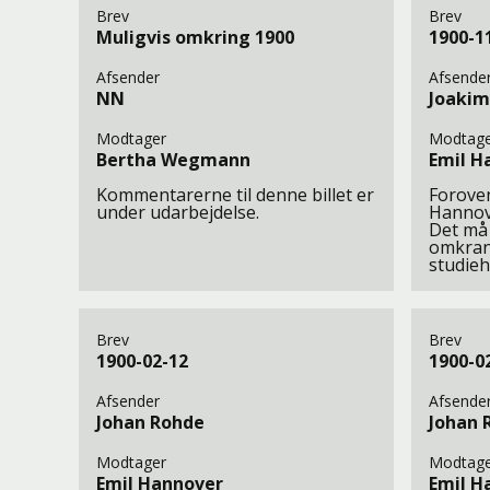
Brev
Brev
Muligvis omkring 1900
1900-1
Afsender
Afsende
NN
Joakim
Modtager
Modtage
Bertha Wegmann
Emil H
Kommentarerne til denne billet er
Forove
under udarbejdelse.
Hannov
Det må 
omkran
studieh
Brev
Brev
1900-02-12
1900-0
Afsender
Afsende
Johan Rohde
Johan 
Modtager
Modtage
Emil Hannover
Emil H