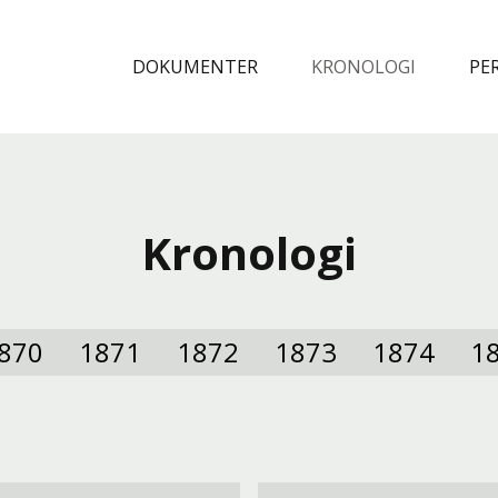
Spring til indhold
DOKUMENTER
KRONOLOGI
PE
Kronologi
870
1871
1872
1873
1874
1