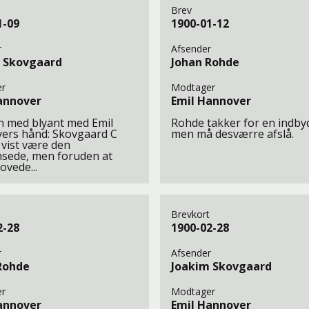
Brev
1-09
1900-01-12
r
Afsender
 Skovgaard
Johan Rohde
r
Modtager
annover
Emil Hannover
n med blyant med Emil
Rohde takker for en indby
ers hånd: Skovgaard C
men må desværre afslå.
vist være den
sede, men foruden at
ovede...
Brevkort
2-28
1900-02-28
r
Afsender
Rohde
Joakim Skovgaard
r
Modtager
annover
Emil Hannover