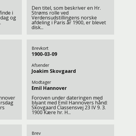
s
Den titel, som beskriver en Hr.
inde i
Strøms rolle ved
sdag og
Verdensudstillingens norske
.
afdeling i Paris år 1900, er blevet
disk...
Brevkort
1900-03-09
Afsender
Joakim Skovgaard
Modtager
Emil Hannover
annover
Foroven under dateringen med
orsdag
blyant med Emil Hannovers hånd:
rs
Skovgaard Classensvej 23 IV 9. 3.
1900 Kære hr. H...
Brev