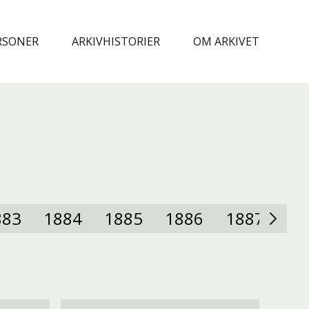
RSONER
ARKIVHISTORIER
OM ARKIVET
883
1884
1885
1886
1887
18