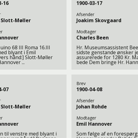
3-16
1900-03-17
r
Afsender
 Slott-Møller
Joakim Skovgaard
r
Modtager
annover
Charles Been
uino 68 III Roma 16.III
Hr. Museumsassistent Bee
ed blyant i Emil
sidste genstande ønsker j
rs hånd:] Slott-Møller
assurerede for 1280 Kr. M
annover ...
bede Dem bringe Hr. Hanno
Brev
4-07
1900-04-08
r
Afsender
 Slott-Møller
Johan Rohde
r
Modtager
annover
Emil Hannover
n til venstre med blyant i
Som følge af en forespørgs