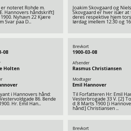
h. er noteret Rohde m.
Joakim Skovgaard og Niel
 E. Hannovers håndskrift]
Skovgaard er hver især at f
II. 1900. Nyhavn 22 Kjære
deres respektive hjem tor
m Svar paa D...
lørdag imellem 12.30 og 16
Brevkort
3-08
1900-03-08
r
Afsender
e Holten
Rasmus Christiansen
r
Modtager
annover
Emil Hannover
yant i Hannovers hånd:
Til Forfatteren Hr: Emil H
Vestervoldgade 86. 8ende
Vesterbrogade 33 V. [2] T
900. Hr. Emil Han...
d: 8 Marts 1900 [i Hannove
hånd:] Christiansen ...
Brevkort