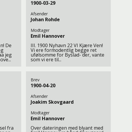
1900-03-29
Afsender
Johan Rohde
Modtager
Emil Hannover
n! De
III. 1900 Nyhavn 22 VI Kjære Ven!
eg
Vi ere formodentlig begge ret
aa jeg
ufølsomme for Byslad- der, vante
ve...
som vi ere til...
Brev
1900-04-20
Afsender
Joakim Skovgaard
Modtager
Emil Hannover
el fra
Over dateringen med blyant med