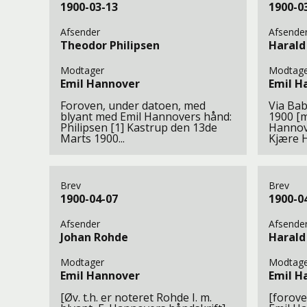
1900-03-13
1900-0
Afsender
Afsende
Theodor Philipsen
Harald
Modtager
Modtage
Emil Hannover
Emil H
Foroven, under datoen, med
Via Bab
blyant med Emil Hannovers hånd:
1900 [m
Philipsen [1] Kastrup den 13de
Hannove
Marts 1900...
Kjære H
Brev
Brev
1900-04-07
1900-0
Afsender
Afsende
Johan Rohde
Harald
Modtager
Modtage
Emil Hannover
Emil H
[Øv. t.h. er noteret Rohde I. m.
[forove