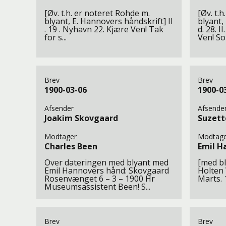
[Øv. t.h. er noteret Rohde m.
[Øv. t.
blyant, E. Hannovers håndskrift] II
blyant,
. 19 . Nyhavn 22. Kjære Ven! Tak
d. 28. 
for s...
Ven! So
Brev
Brev
1900-03-06
1900-0
Afsender
Afsende
Joakim Skovgaard
Suzett
Modtager
Modtage
Charles Been
Emil H
Over dateringen med blyant med
[med bl
Emil Hannovers hånd: Skovgaard
Holten 
Rosenvænget 6 – 3 – 1900 Hr
Marts. 1
Museumsassistent Been! S...
Brev
Brev