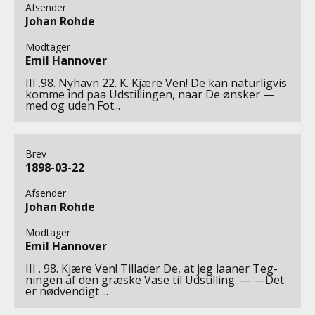
Afsender
Johan Rohde
Modtager
Emil Hannover
III .98. Nyhavn 22. K. Kjære Ven! De kan naturligvis
komme ind paa Udstillingen, naar De ønsker —
med og uden Fot...
Brev
1898-03-22
Afsender
Johan Rohde
Modtager
Emil Hannover
III . 98. Kjære Ven! Tillader De, at jeg laaner Teg-
ningen af den græske Vase til Udstilling. — —Det
er nødvendigt ...