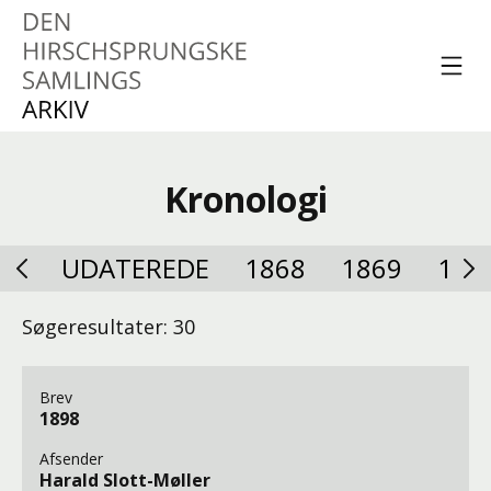
Spring til indhold
Menu
Den Hirschsprungske
Samlings Arkiv
Kronologi
UDATEREDE
1868
1869
187
Søgeresultater: 30
Brev
1898
Afsender
Harald Slott-Møller