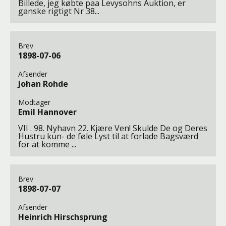
Billede, jeg købte paa Levysohns Auktion, er
ganske rigtigt Nr 38...
Brev
1898-07-06
Afsender
Johan Rohde
Modtager
Emil Hannover
VII . 98. Nyhavn 22. Kjære Ven! Skulde De og Deres
Hustru kun- de føle Lyst til at forlade Bagsværd
for at komme ...
Brev
1898-07-07
Afsender
Heinrich Hirschsprung