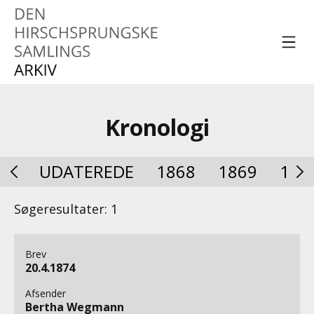
Spring til indhold
Menu
Den Hirschsprungske
Samlings Arkiv
Kronologi
UDATEREDE
1868
1869
187
Søgeresultater: 1
Brev
20.4.1874
Afsender
Bertha Wegmann