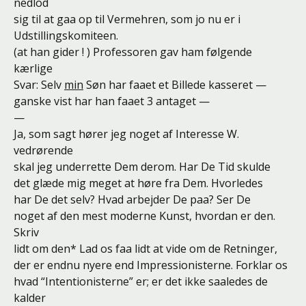
nedlod
sig til at gaa op til Vermehren, som jo nu er i
Udstillingskomiteen.
(at han gider ! ) Professoren gav ham følgende
kærlige
Svar: Selv
min
Søn har faaet et Billede kasseret —
ganske vist har han faaet 3 antaget —
—
Ja, som sagt hører jeg noget af Interesse W.
vedrørende
skal jeg underrette Dem derom. Har De Tid skulde
det glæde mig meget at høre fra Dem. Hvorledes
har De det selv? Hvad arbejder De paa? Ser De
noget af den mest moderne Kunst, hvordan er den.
Skriv
lidt om den* Lad os faa lidt at vide om de Retninger,
der er endnu nyere end Impressionisterne. Forklar os
hvad “Intentionisterne” er; er det ikke saaledes de
kalder