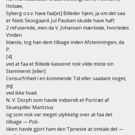
Holsøe,
Syberg o.s.v. have faa[et] Billeder hjem, ja om det saa
er Niels Skovgaard. Jul Paulsen skulde have haft
2 refuserede, men da V. Johansen mærkede, hvorledes
Vinden
blæste, tog han dem tilbage inden Afstemningen, da
P.
[4]
ved at faa et Billede kasseret nok vilde miste sin
Stemmeret [eller]
Censurfrihed i en kommende Tid eller saadant noget,
jeg
ved ikke hvad.
N. V. Dorph som havde indsendt et Portræt af
Skuespiller Mantzius
og som nok var meget ulykkelig over at faa det
tilbage — Poli-
tiken havde gjort ham den Tjeneste at omtale det —