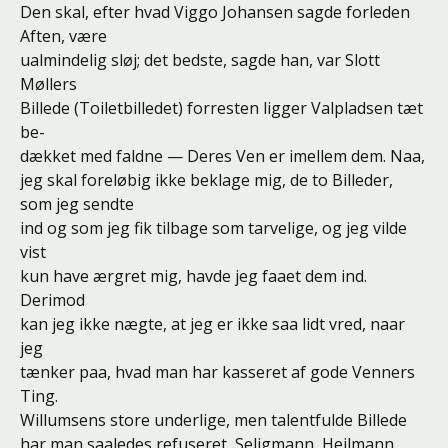
Den skal, efter hvad Viggo Johansen sagde forleden
Aften, være
ualmindelig sløj; det bedste, sagde han, var Slott
Møllers
Billede (Toiletbilledet) forresten ligger Valpladsen tæt
be-
dækket med faldne — Deres Ven er imellem dem. Naa,
jeg skal foreløbig ikke beklage mig, de to Billeder,
som jeg sendte
ind og som jeg fik tilbage som tarvelige, og jeg vilde
vist
kun have ærgret mig, havde jeg faaet dem ind.
Derimod
kan jeg ikke nægte, at jeg er ikke saa lidt vred, naar
jeg
tænker paa, hvad man har kasseret af gode Venners
Ting.
Willumsens store underlige, men talentfulde Billede
har man saaledes refuseret, Seligmann, Heilmann,