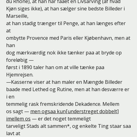
du Rhône), at han har faaet en Livsarving (af hvad
Kjøn siges ikke), at han sælger sine bedste Billeder i
Marseille,
at han stadig trænger til Penge, at han længes efter
at
ombytte Provence med Paris eller Kjøbenhavn, men at
han
dog mærkværdig nok ikke tænker paa at bryde op
foreløbig —
først i 1890 taler han om at ville tænke paa
Hjemrejsen.
—Kasserne viser at han maler en Mængde Billeder
baade med Lethed og Rutine, men at han desværre er
i en
temmelig rask fremskridende Dekadence. Mellem
os sagt —
men ogsaa kun[understreget dobbelt]
imellem os
— er det noget temmeligt
tarveligt Stads alt sammen*, og enkelte Ting staar saa
lavt at