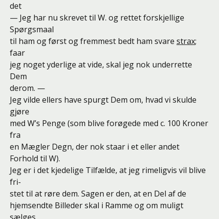
det
— Jeg har nu skrevet til W. og rettet forskjellige
Spørgsmaal
til ham og først og fremmest bedt ham svare
strax
;
faar
jeg noget yderlige at vide, skal jeg nok underrette
Dem
derom. —
Jeg vilde ellers have spurgt Dem om, hvad vi skulde
gjøre
med W’s Penge (som blive forøgede med c. 100 Kroner
fra
en Mægler Degn, der nok staar i et eller andet
Forhold til W).
Jeg er i det kjedelige Tilfælde, at jeg rimeligvis vil blive
fri-
stet til at røre dem. Sagen er den, at en Del af de
hjemsendte Billeder skal i Ramme og om muligt
sælges