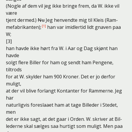
(Nogle af dem vil jeg ikke bringe frem, da W. ikke vil
være
tjent dermed.)
Nu
Jeg henvendte mig til
Kleis (Ram-
mefabrikanten);
han var imidlertid lidt gnaven paa
W;
[3]
han havde ikke hørt fra W. i Aar og Dag skjønt han
havde
solgt flere Biller for ham og sendt ham Pengene,
tiltrods
for at W. skylder ham 900 Kroner. Det er jo derfor
muligt,
at der vil blive forlangt Kontanter for Rammerne. Jeg
har
naturligvis foreslaaet ham at tage Billeder i Stedet,
men
det er ikke sagt, at det gaar i Orden. W. skriver at Bil-
lederne skal sælges saa hurtigt som muligt. Men paa