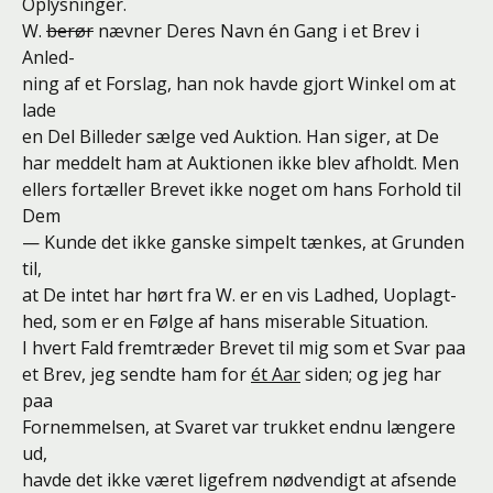
Oplysninger.
W.
berør
nævner Deres Navn én Gang i et Brev i
Anled-
ning af et Forslag, han nok havde gjort Winkel om at
lade
en Del Billeder sælge ved Auktion. Han siger, at De
har meddelt ham at Auktionen ikke blev afholdt. Men
ellers fortæller Brevet ikke noget om hans Forhold til
Dem
— Kunde det ikke ganske simpelt tænkes, at Grunden
til,
at De intet har hørt fra W. er en vis Ladhed, Uoplagt-
hed, som er en Følge af hans miserable Situation.
I hvert Fald fremtræder Brevet til mig som et Svar paa
et Brev, jeg sendte ham for
ét Aar
siden; og jeg har
paa
Fornemmelsen, at Svaret var trukket endnu længere
ud,
havde det ikke været ligefrem nødvendigt at afsende