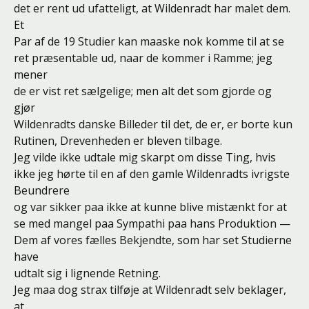
det er rent ud ufatteligt, at Wildenradt har malet dem.
Et
Par af de 19 Studier kan maaske nok komme til at se
ret præsentable ud, naar de kommer i Ramme; jeg
mener
de er vist ret sælgelige; men alt det som gjorde og
gjør
Wildenradts danske Billeder til det, de er, er borte kun
Rutinen, Drevenheden er bleven tilbage.
Jeg vilde ikke udtale mig skarpt om disse Ting, hvis
ikke jeg hørte til en af den gamle Wildenradts ivrigste
Beundrere
og var sikker paa ikke at kunne blive mistænkt for at
se med mangel paa Sympathi paa hans Produktion —
Dem af vores fælles Bekjendte, som har set Studierne
have
udtalt sig i lignende Retning.
Jeg maa dog strax tilføje at Wildenradt selv beklager,
at