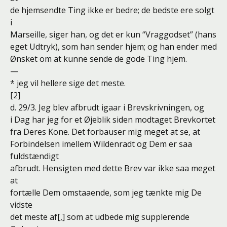
de hjemsendte Ting ikke er bedre; de bedste ere solgt
i
Marseille, siger han, og det er kun “Vraggodset” (hans
eget Udtryk), som han sender hjem; og han ender med
Ønsket om at kunne sende de gode Ting hjem.
—
* jeg vil hellere sige det meste.
[2]
d. 29/3. Jeg blev afbrudt igaar i Brevskrivningen, og
i Dag har jeg for et Øjeblik siden modtaget Brevkortet
fra Deres Kone. Det forbauser mig meget at se, at
Forbindelsen imellem Wildenradt og Dem er saa
fuldstændigt
afbrudt. Hensigten med dette Brev var ikke saa meget
at
fortælle Dem omstaaende, som jeg tænkte mig De
vidste
det meste af[,] som at udbede mig supplerende