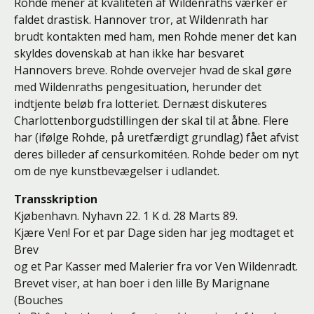
Rohde mener at kvaliteten af Wildenraths værker er
faldet drastisk. Hannover tror, at Wildenrath har
brudt kontakten med ham, men Rohde mener det kan
skyldes dovenskab at han ikke har besvaret
Hannovers breve. Rohde overvejer hvad de skal gøre
med Wildenraths pengesituation, herunder det
indtjente beløb fra lotteriet. Dernæst diskuteres
Charlottenborgudstillingen der skal til at åbne. Flere
har (ifølge Rohde, på uretfærdigt grundlag) fået afvist
deres billeder af censurkomitéen. Rohde beder om nyt
om de nye kunstbevægelser i udlandet.
Transskription
Kjøbenhavn. Nyhavn 22. 1 K d. 28 Marts 89.
Kjære Ven! For et par Dage siden har jeg modtaget et
Brev
og et Par Kasser med Malerier fra vor Ven Wildenradt.
Brevet viser, at han boer i den lille By Marignane
(Bouches