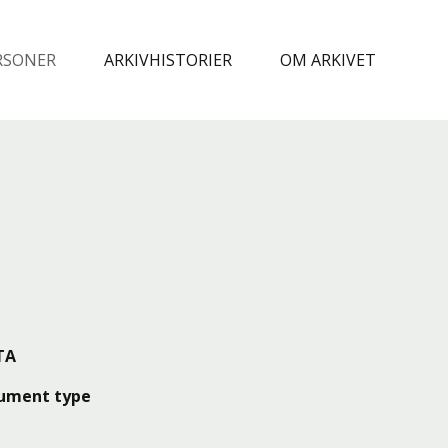
RSONER
ARKIVHISTORIER
OM ARKIVET
TA
ument type
v