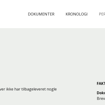
Spring til indhold
DOKUMENTER
KRONOLOGI
PE
FAK
er ikke har tilbageleveret nogle
Dok
Bre