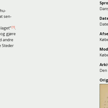
Spr
Dan
 hu-
at sen-
Dat
Date
laget”
.
Afs
og gjøre
Køb
d andre
e Steder
Mod
Køb
Arki
Den 
Orig