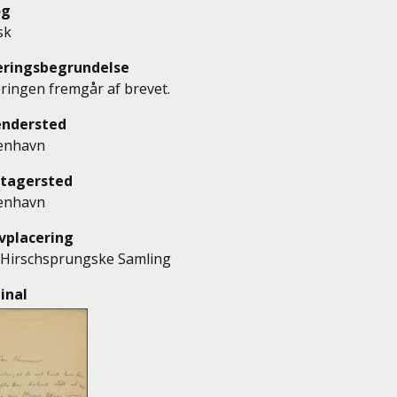
og
sk
eringsbegrundelse
ringen fremgår af brevet.
endersted
enhavn
tagersted
enhavn
vplacering
Hirschsprungske Samling
inal