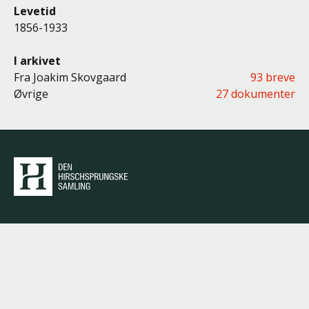
Levetid
1856-1933
I arkivet
Fra Joakim Skovgaard
93 breve
Øvrige
27 dokumenter
Den Hirschsprungske
Samling