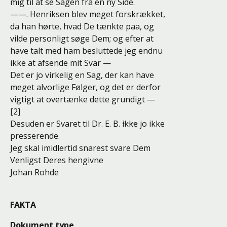
mig til at se Sagen fra en ny Side.
——. Henriksen blev meget forskrækket,
da han hørte, hvad De tænkte paa, og
vilde personligt søge Dem; og efter at
have talt med ham besluttede jeg endnu
ikke at afsende mit Svar —
Det er jo virkelig en Sag, der kan have
meget alvorlige Følger, og det er derfor
vigtigt at overtænke dette grundigt —
[2]
Desuden er Svaret til Dr. E. B.
ikke
jo ikke
presserende.
Jeg skal imidlertid snarest svare Dem
Venligst Deres hengivne
Johan Rohde
FAKTA
Dokument type