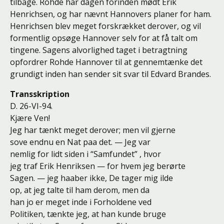
tilbage. Rohde har dagen forinden mødt Erik
Henrichsen, og har nævnt Hannovers planer for ham.
Henrichsen blev meget forskrækket derover, og vil
formentlig opsøge Hannover selv for at få talt om
tingene. Sagens alvorlighed taget i betragtning
opfordrer Rohde Hannover til at gennemtænke det
grundigt inden han sender sit svar til Edvard Brandes.
Transskription
D. 26-VI-94.
Kjære Ven!
Jeg har tænkt meget derover; men vil gjerne
sove endnu en Nat paa det. — Jeg var
nemlig for lidt siden i “Samfundet” , hvor
jeg traf Erik Henriksen — for hvem jeg berørte
Sagen. — jeg haaber ikke, De tager mig ilde
op, at jeg talte til ham derom, men da
han jo er meget inde i Forholdene ved
Politiken, tænkte jeg, at han kunde bruge