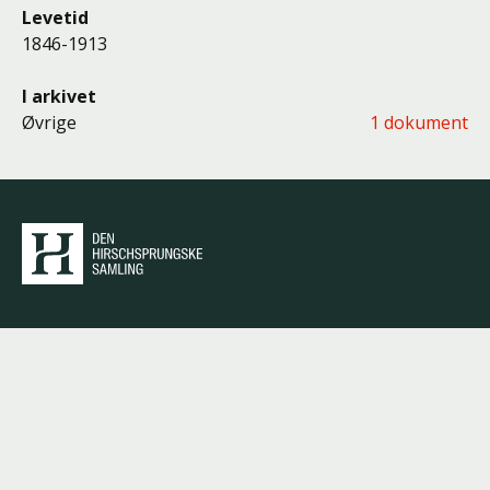
Levetid
1846-1913
I arkivet
Øvrige
1 dokument
Den Hirschsprungske
Samling