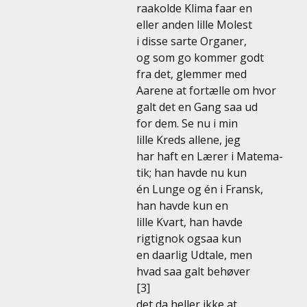
raakolde Klima faar en
eller anden lille Molest
i disse sarte Organer,
og som go kommer godt
fra det, glemmer med
Aarene at fortælle om hvor
galt det en Gang saa ud
for dem. Se nu i min
lille Kreds allene, jeg
har haft en Lærer i Matema-
tik; han havde nu kun
én Lunge og én i Fransk,
han havde kun en
lille Kvart, han havde
rigtignok ogsaa kun
en daarlig Udtale, men
hvad saa galt behøver
[3]
det da heller ikke at