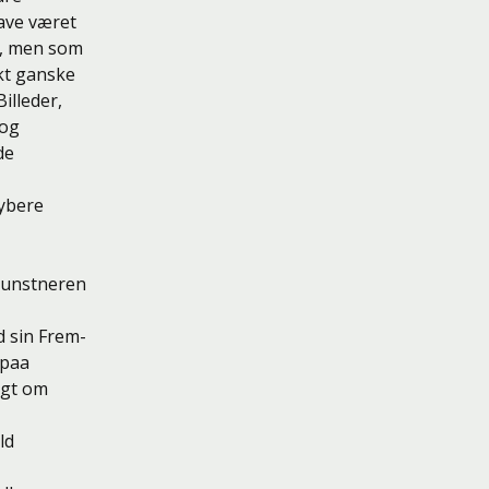
ave været
n, men som
skt ganske
illeder,
dog
de
dybere
 Kunstneren
d sin Frem-
 paa
igt om
ld