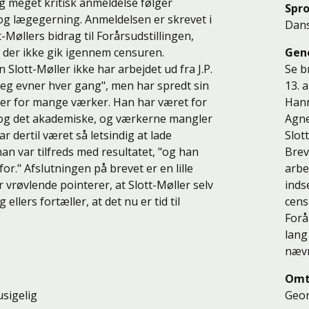
og meget kritisk anmeldelse følger
Spr
g lægegerning. Anmeldelsen er skrevet i
Dan
Møllers bidrag til Forårsudstillingen,
, der ikke gik igennem censuren.
Gen
lott-Møller ikke har arbejdet ud fra J.P.
Se b
 jeg evner hver gang", men har spredt sin
13. 
r for mange værker. Han har været for
Hann
ve og det akademiske, og værkerne mangler
Agne
dertil været så letsindig at lade
Slot
han var tilfreds med resultatet, "og han
Brev
for." Afslutningen på brevet er en lille
arbe
 vrøvlende pointerer, at Slott-Møller selv
inds
llers fortæller, at det nu er tid til
cens
Forå
lang
næv
Omt
usigelig
Geo