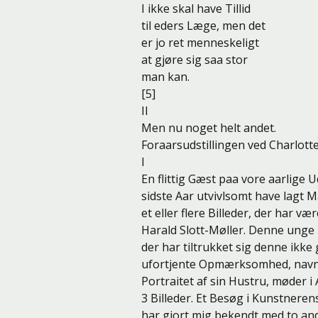
I ikke skal have Tillid
til eders Læge, men det
er jo ret menneskeligt
at gjøre sig saa stor
man kan.
[5]
II
Men nu noget helt andet.
Foraarsudstillingen ved Charlot
I
En flittig Gæst paa vore aarlige Uds
sidste Aar utvivlsomt have lagt M
et eller flere Billeder, der har væ
Harald Slott-Møller. Denne unge
der har tiltrukket sig denne ikke
ufortjente Opmærksomhed, navnl
Portraitet af sin Hustru, møder i
3 Billeder. Et Besøg i Kunstnerens
har gjort mig bekendt med to an