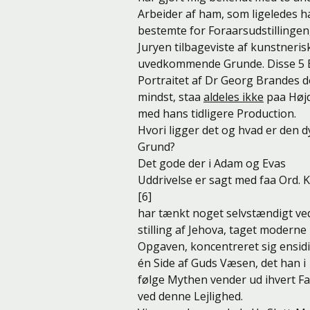
Arbeider af ham, som ligeledes h
bestemte for Foraarsudstillinge
Juryen tilbageviste af kunstneri
uvedkommende Grunde. Disse 5 B
Portraitet af Dr Georg Brandes 
mindst, staa
aldeles ikke
paa Høj
med hans tidligere Production.
Hvori ligger det og hvad er den 
Grund?
Det gode der i Adam og Evas
Uddrivelse er sagt med faa Ord.
[6]
har tænkt noget selvstændigt ve
stilling af Jehova, taget moderne
Opgaven, koncentreret sig ensid
én Side af Guds Væsen, det han i
følge Mythen vender ud ihvert Fa
ved denne Lejlighed.