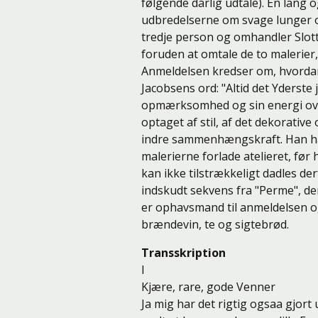
følgende dårlig udtale). En lang 
udbredelserne om svage lunger o
tredje person og omhandler Slott-
foruden at omtale de to malerier
Anmeldelsen kredser om, hvordan S
Jacobsens ord: "Altid det Yderste
opmærksomhed og sin energi ove
optaget af stil, af det dekorati
indre sammenhængskraft. Han har 
malerierne forlade atelieret, før 
kan ikke tilstrækkeligt dadles der
indskudt sekvens fra "Perme", der
er ophavsmand til anmeldelsen og e
brændevin, te og sigtebrød.
Transskription
I
Kjære, rare, gode Venner
Ja mig har det rigtig ogsaa gjort 