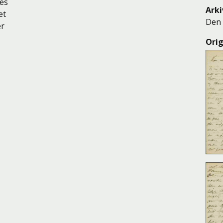
ues
Arki
et
Den 
er
Orig