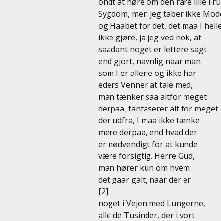
ondt at høre om den rare lille Fr
Sygdom, men jeg taber ikke Mod
og Haabet for det, det maa I hell
ikke gjøre, ja jeg ved nok, at
saadant noget er lettere sagt
end gjort, navnlig naar man
som I er allene og ikke har
eders Venner at tale med,
man tænker saa altfor meget
derpaa, fantaserer alt for meget
der udfra, I maa ikke tænke
mere derpaa, end hvad der
er nødvendigt for at kunde
være forsigtig. Herre Gud,
man hører kun om hvem
det gaar galt, naar der er
[2]
noget i Vejen med Lungerne,
alle de Tusinder, der i vort