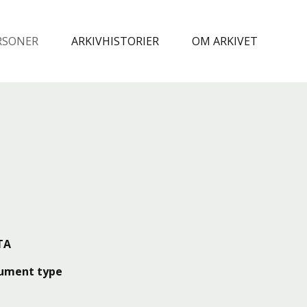
RSONER
ARKIVHISTORIER
OM ARKIVET
TA
ument type
v