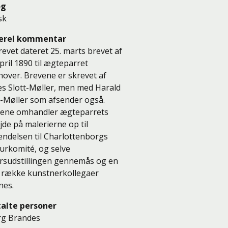
og
sk
erel kommentar
revet dateret 25. marts brevet af
april 1890 til ægteparret
over. Brevene er skrevet af
s Slott-Møller, men med Harald
t-Møller som afsender også.
ene omhandler ægteparrets
jde på malerierne op til
endelsen til Charlottenborgs
urkomité, og selve
rsudstillingen gennemås og en
 række kunstnerkollegaer
nes.
alte personer
rg Brandes