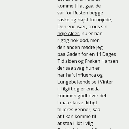
komme til at gaa, de
var for Resten begge
raske og højst fornøjede,
Den ene især, trods sin
høje Alder,
nu er han
rigtig nok død, men
den anden mødte jeg
paa Gaden for en 14 Dages
Tid siden og Frøken Hansen
der saa svag hun er
har haft Influenca og
Lungebetændelse i Vinter
i Tilgift og er endda
kommen godt over det.
I maa skrive flittigt
til Jeres Venner, saa
at I kan komme til
at staa i lidt livlig