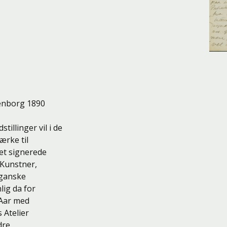
tenborg 1890
tillinger vil i de
ærke til
ret signerede
 Kunstner,
 ganske
ig da for
 Aar med
 Atelier
dre