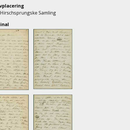
vplacering
Hirschsprungske Samling
inal