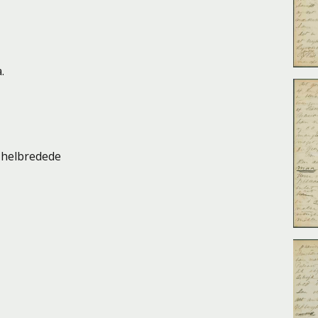
.
 helbredede