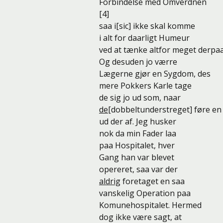
Forbindelse med Omverdnen
[4]
saa i[sic] ikke skal komme
i alt for daarligt Humeur
ved at tænke altfor meget derpaa
Og desuden jo værre
Lægerne gjør en Sygdom, des
mere Pokkers Karle tage
de sig jo ud som, naar
de
[dobbeltunderstreget] føre en
ud der af. Jeg husker
nok da min Fader laa
paa Hospitalet, hver
Gang han var blevet
opereret, saa var der
aldrig
foretaget en saa
vanskelig Operation paa
Komunehospitalet. Hermed
dog ikke være sagt, at