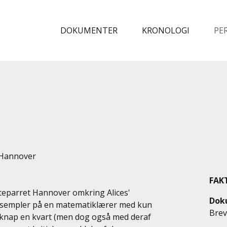
Spring til indhold
DOKUMENTER
KRONOLOGI
PE
 Hannover
FAK
gteparret Hannover omkring Alices'
Dok
ksempler på en matematiklærer med kun
Bre
 knap en kvart (men dog også med deraf