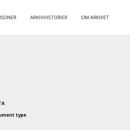
RSONER
ARKIVHISTORIER
OM ARKIVET
TA
ument type
v