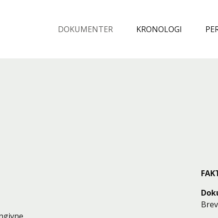
Spring til indhold
DOKUMENTER
KRONOLOGI
PE
FAK
Dok
Bre
engivne