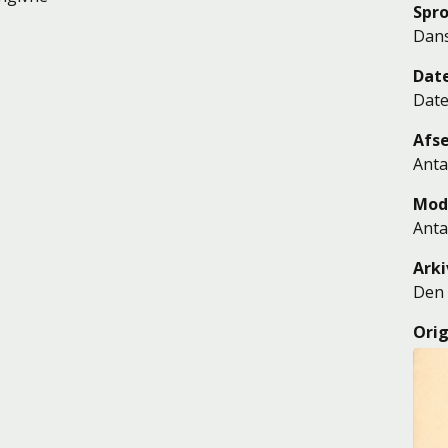
Spr
Dan
Dat
Date
Afs
Anta
Mod
Anta
Arki
Den 
Orig