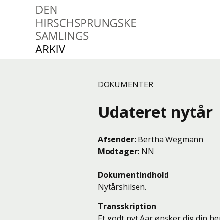
Den Hirschsprungske
Samlings Arkiv
DOKUMENTER
Udateret nytår
Afsender
Bertha Wegmann
Modtager
NN
Dokumentindhold
Nytårshilsen.
Transskription
Et godt nyt Aar ønsker dig din h