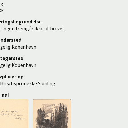
og
sk
eringsbegrundelse
ringen fremgår ikke af brevet.
endersted
gelig København
tagersted
gelig København
vplacering
Hirschsprungske Samling
inal