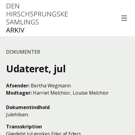
Spring til indhold
Menu
Den Hirschsprungske
Samlings Arkiv
DOKUMENTER
Udateret, jul
Afsender
Bertha Wegmann
Modtager
Harriet Melchior
,
Louise Melchior
Dokumentindhold
Julehilsen.
Transskription
Glædelig Jul ønskes Eder af Eders