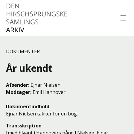
Spring til indhold
Menu
Den Hirschsprungske
Samlings Arkiv
DOKUMENTER
År ukendt
Afsender
Ejnar Nielsen
Modtager
Emil Hannover
Dokumentindhold
Ejnar Nielsen takker for en bog.
Transskription
[med blyant i Hannovers hånd:] Nielsen, Ejnar